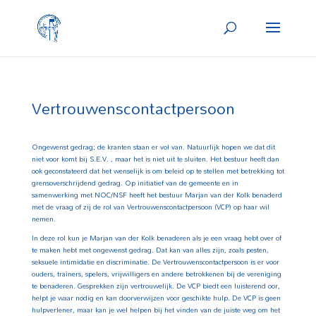
Vertrouwenscontactpersoon
Ongewenst gedrag; de kranten staan er vol van. Natuurlijk hopen we dat dit
niet voor komt bij S.E.V. , maar het is niet uit te sluiten. Het bestuur heeft dan
ook geconstateerd dat het wenselijk is om beleid op te stellen met betrekking tot
grensoverschrijdend gedrag. Op initiatief van de gemeente en in
samenwerking met NOC/NSF heeft het bestuur Marjan van der Kolk benaderd
met de vraag of zij de rol van Vertrouwenscontactpersoon (VCP) op haar wil
nemen.
In deze rol kun je Marjan van der Kolk benaderen als je een vraag hebt over of
te maken hebt met ongewenst gedrag. Dat kan van alles zijn, zoals pesten,
seksuele intimidatie en discriminatie. De Vertrouwenscontactpersoon is er voor
ouders, trainers, spelers, vrijwilligers en andere betrokkenen bij de vereniging
te benaderen. Gesprekken zijn vertrouwelijk. De VCP biedt een luisterend oor,
helpt je waar nodig en kan doorverwijzen voor geschikte hulp. De VCP is geen
hulpverlener, maar kan je wel helpen bij het vinden van de juiste weg om het