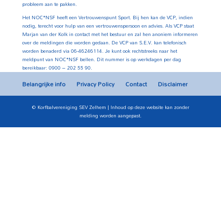
probleem aan te pakken.
Het NOC*NSF heeft een Vertrouwenspunt Sport. Bij hen kan de VCP, indien
nodig, terecht voor hulp van een vertrouwenspersoon en advies. Als VCP staat
Marjan van der Kolk in contact met het bestuur en zal hen anoniem informeren
over de meldingen die worden gedaan. De VCP van S.E.V. kan telefonisch
worden benaderd via 06-46246114. Je kunt ook rechtstreeks naar het
meldpunt van NOC*NSF bellen. Dit nummer is op werkdagen per dag
bereikbaar: 0900 – 202 55 90.
Belangrijke info
Privacy Policy
Contact
Disclaimer
© Korfbalvereniging SEV Zelhem | Inhoud op deze website kan zonder
melding worden aangepast.