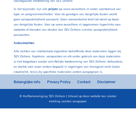
voorafgaande mededeling van SEV Zelhem.
In het bijzonder zijn alle
prijzen
op www.sevzelhem.nl onder voorbehoud van
type- en programmeerfouten. Voor de gevolgen van dergelijke fouten wordt
geen aansprakelijkheid aanvaard. Geen overeenkomst komt tot stand op basis
van dergelijke fouten. Voor op www.sevzelhem.nl opgenomen hyperlinks naar
websites of diensten van derden kan SEV Zelhem nimmer aansprakelijkheid
aanvaarden.
Auteursrechten
Alle rechten van intellectuele eigendom betreffende deze materialen liggen bij
SEV Zelhem. Kopiëren, verspreiden en elk ander gebruik van deze materialen
is niet toegestaan zonder schriftelijke toestemming van SEV Zelhem, behoudens
en slechts voor zover anders bepaald in regelingen van dwingend recht (zoals
citaatrecht), tenzij bij specifieke materialen anders aangegeven is.
Belangrijke info
Privacy Policy
Contact
Disclaimer
© Korfbalvereniging SEV Zelhem | Inhoud op deze website kan zonder
melding worden aangepast.