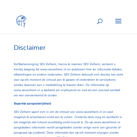
Disclaimer
Korfbalvereniging SEV Zelhem, hierna te noemen SEV Zelhem, verleent u
hierbij toegang tot www.sevzelhem.nl en publiceert hier ter informatie teksten,
afbeeldingen en andere materialen. SEV Zelhem behoudt zich daarbij het recht
voor op elk moment de inhoud aan te passen of onderdelen te verwijderen
zonder daarover aan u mededeling te hoeven doen. De informatie op
www.sevzelhem.nl is bedoeld als vrijblijvend en niet als een concreet aanbod
om een overeenkomst te sluiten.
Beperkte aansprakelijkheid
SEV Zelhem spant zich in om de inhoud van www.sevzelhem.nl zo vaak
mogelijk te actualiseren en/of aan te vullen. Ondanks deze zorg en aandacht is
het mogelijk dat inhoud onvolledig en/of onjuist is. De op www.sevzelhem.nl
aangeboden informatie wordt aangeboden zonder enige vorm van garantie of
aanspraak op juistheid. Deze informatie kan op elk moment wijzigen zonder