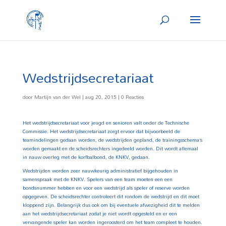
Wedstrijdsecretariaat
door
Martijn van der Wel
|
aug 20, 2015
|
0 Reacties
Het wedstrijdsecretariaat voor jeugd en senioren valt onder de Technische
Commissie. Het wedstrijdsecretariaat zorgt ervoor dat bijvoorbeeld de
teamindelingen gedaan worden, de wedstrijden gepland, de trainingsschema’s
worden gemaakt en de scheidsrechters ingedeeld worden. Dit wordt allemaal
in nauw overleg met de korfbalbond, de
KNKV
, gedaan.
Wedstrijden worden zeer nauwkeurig administratief bijgehouden in
samenspraak met de
KNKV
. Spelers van een team moeten een een
bondsnummer hebben en voor een wedstrijd als speler of reserve worden
opgegeven. De scheidsrechter controleert dit rondom de wedstrijd en dit moet
kloppend zijn. Belangrijk dus ook om bij eventuele afwezigheid dit te melden
aan het wedstrijdsecretariaat zodat je niet wordt opgesteld en er een
vervangende speler kan worden ingeroosterd om het team compleet te houden.