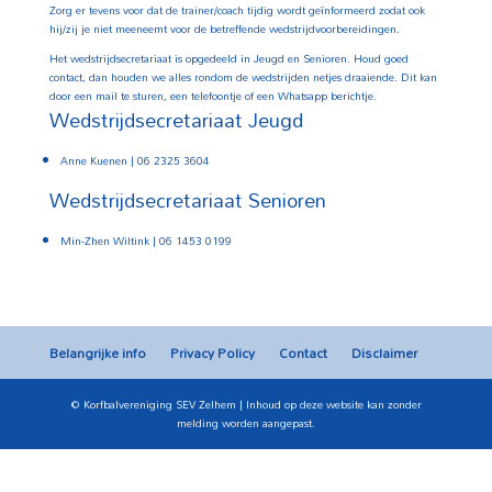
Zorg er tevens voor dat de trainer/coach tijdig wordt geïnformeerd zodat ook
hij/zij je niet meeneemt voor de betreffende wedstrijdvoorbereidingen.
Het wedstrijdsecretariaat is opgedeeld in Jeugd en Senioren. Houd goed
contact, dan houden we alles rondom de wedstrijden netjes draaiende. Dit kan
door een mail te sturen, een telefoontje of een Whatsapp berichtje.
Wedstrijdsecretariaat Jeugd
Anne Kuenen | 06 2325 3604
Wedstrijdsecretariaat Senioren
Min-Zhen Wiltink | 06 1453 0199
Belangrijke info
Privacy Policy
Contact
Disclaimer
© Korfbalvereniging SEV Zelhem | Inhoud op deze website kan zonder
melding worden aangepast.