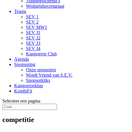
Trainingsschema’s
Wedstrijdsecretariaat
Teams
SEV 1
SEV 2
SEV MW1
SEV J1
SEV J2
SEV J3
SEV J4
Kangoeroe Club
Agenda
Sponsoring
Onze sponsoren
Wordt Vriend van S.E.V.
Sponsorkliks
Kangoeroeklup
KombiFit
Selecteer een pagina
competitie