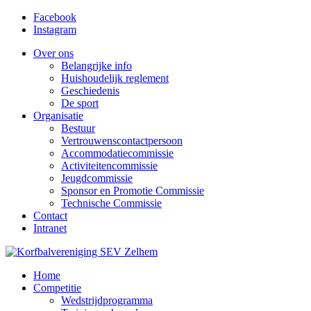
Facebook
Instagram
Over ons
Belangrijke info
Huishoudelijk reglement
Geschiedenis
De sport
Organisatie
Bestuur
Vertrouwenscontactpersoon
Accommodatiecommissie
Activiteitencommissie
Jeugdcommissie
Sponsor en Promotie Commissie
Technische Commissie
Contact
Intranet
Home
Competitie
Wedstrijdprogramma