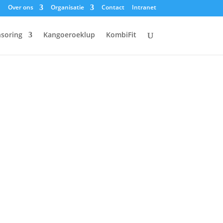
Over ons
Organisatie
Contact
Intranet
soring
Kangoeroeklup
KombiFit