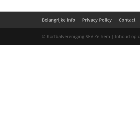
Belangrijke info
Privacy Policy
Contact
© Korfbalvereniging SEV Zelhem | Inhoud op 