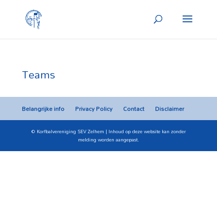
Teams
Belangrijke info
Privacy Policy
Contact
Disclaimer
© Korfbalvereniging SEV Zelhem | Inhoud op deze website kan zonder
melding worden aangepast.