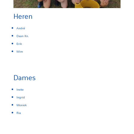
Heren
André
Daan Kn.
Erik
Wim
Dames
Ineke
Ingrid
Moniek
Ria