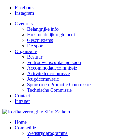
Facebook
Instagram
Over ons
Belangrijke info
Huishoudelijk reglement
Geschiedenis
De sport
Organisatie
Bestuur
Vertrouwenscontactpersoon
Accommodatiecommissie
Activiteitencommissie
Jeugdcommissie
Sponsor en Promotie Commissie
Technische Commissie
Contact
Intranet
Home
Competitie
Wedstrijdprogramma