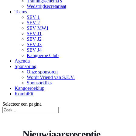
Trainingsschema’s
Wedstrijdsecretariaat
Teams
SEV 1
SEV 2
SEV MW1
SEV J1
SEV J2
SEV J3
SEV J4
Kangoeroe Club
Agenda
Sponsoring
Onze sponsoren
Wordt Vriend van S.E.V.
Sponsorkliks
Kangoeroeklup
KombiFit
Selecteer een pagina
Nieuwjaarsreceptie