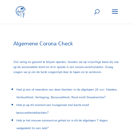
Algemene Corona Check
Om veilig en gezond te blijven sporten, houden we op vrijwillige basis bij wie
op de accomodatie komt en of er sprake is van corona-verschijnselen. Graag
vragen we je om de korte vragenlijst door te lopen en te versturen.
Had je een of meerdere van deze klachten in de afgelopen 24 uur: Hoesten,
Verkoudheid, Verhoging, Benauwdheid, Reuk en/of Smaakverlies?
Heb je op dit moment een huisgenoot met koorts en/of
benauwdheidsklachten?
Heb je het nieuwe coronavirus gehad en is dit de afgelopen 7 dagen
vastgesteld (in een lab)?