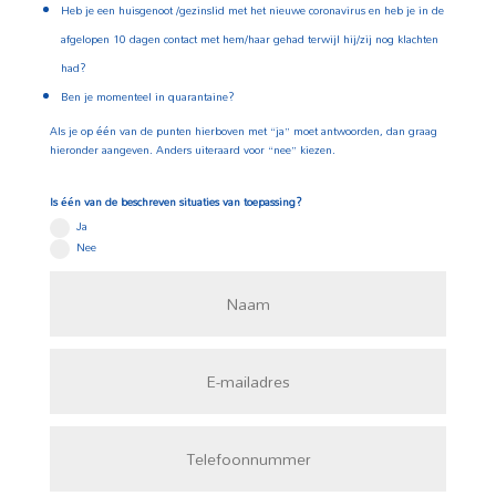
Heb je een huisgenoot /gezinslid met het nieuwe coronavirus en heb je in de
afgelopen 10 dagen contact met hem/haar gehad terwijl hij/zij nog klachten
had?
Ben je momenteel in quarantaine?
Als je op één van de punten hierboven met “ja” moet antwoorden, dan graag
hieronder aangeven. Anders uiteraard voor “nee” kiezen.
Is één van de beschreven situaties van toepassing?
Ja
Nee