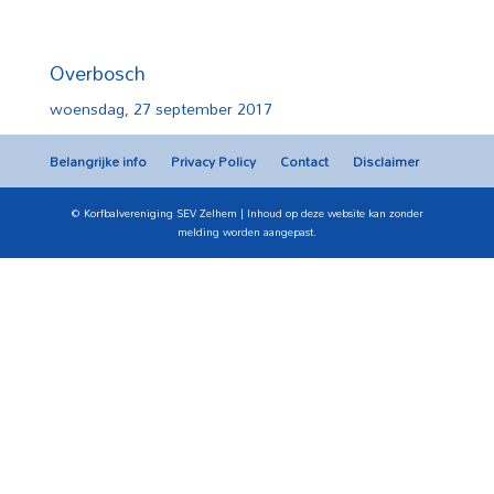
Overbosch
woensdag, 27 september 2017
Belangrijke info
Privacy Policy
Contact
Disclaimer
© Korfbalvereniging SEV Zelhem | Inhoud op deze website kan zonder
melding worden aangepast.