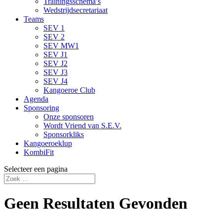
Trainingsschema’s
Wedstrijdsecretariaat
Teams
SEV 1
SEV 2
SEV MW1
SEV J1
SEV J2
SEV J3
SEV J4
Kangoeroe Club
Agenda
Sponsoring
Onze sponsoren
Wordt Vriend van S.E.V.
Sponsorkliks
Kangoeroeklup
KombiFit
Selecteer een pagina
Geen Resultaten Gevonden