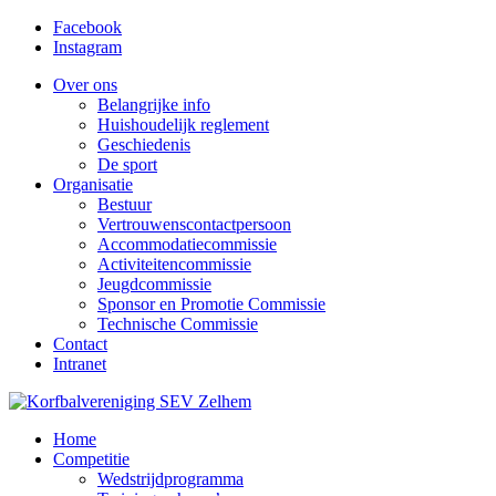
Facebook
Instagram
Over ons
Belangrijke info
Huishoudelijk reglement
Geschiedenis
De sport
Organisatie
Bestuur
Vertrouwenscontactpersoon
Accommodatiecommissie
Activiteitencommissie
Jeugdcommissie
Sponsor en Promotie Commissie
Technische Commissie
Contact
Intranet
Home
Competitie
Wedstrijdprogramma