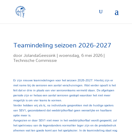
Teamindeling seizoen 2026-2027
door
JolandaGeessink
|
woensdag, 6 mei 2026
|
Technische Commissie
Er zijn nieuwe teamindelingen voor het seizoen 2026-2027. Hierbij zijn er
met name bij de senioren een aantal verschuivingen. Wat verder opvalt is het
feit dat er drie in plaats van vier seniorenteams vermeld staan. De afgelopen
periode zijn er helaas een aantal senioren gestopt waardoor het niet meer
mogelijk is om vier teams te vormen.
Verder hebben wij als tc, na individuele gesprekken met de huidige spelers
van SEV1, geconstateerd dat wedstrijdkorfbal geen wenselijke en haalbare
optie meer is.
Aangezien er door SEV1 niet meer in het wedstrijdkorfbal wordt gespeeld, zal
het spelniveau van de tegenstanders normaliter lager zijn en de prestatiedruk
afnemen wat ten goede komt aan het spelplezier. In de teamindeling staat nog