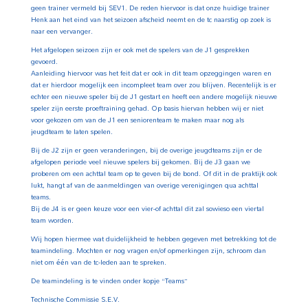
geen trainer vermeld bij SEV1. De reden hiervoor is dat onze huidige trainer
Henk aan het eind van het seizoen afscheid neemt en de tc naarstig op zoek is
naar een vervanger.
Het afgelopen seizoen zijn er ook met de spelers van de J1 gesprekken
gevoerd.
Aanleiding hiervoor was het feit dat er ook in dit team opzeggingen waren en
dat er hierdoor mogelijk een incompleet team over zou blijven. Recentelijk is er
echter een nieuwe speler bij de J1 gestart en heeft een andere mogelijk nieuwe
speler zijn eerste proeftraining gehad. Op basis hiervan hebben wij er niet
voor gekozen om van de J1 een seniorenteam te maken maar nog als
jeugdteam te laten spelen.
Bij de J2 zijn er geen veranderingen, bij de overige jeugdteams zijn er de
afgelopen periode veel nieuwe spelers bij gekomen. Bij de J3 gaan we
proberen om een achttal team op te geven bij de bond. Of dit in de praktijk ook
lukt, hangt af van de aanmeldingen van overige verenigingen qua achttal
teams.
Bij de J4 is er geen keuze voor een vier-of achttal dit zal sowieso een viertal
team worden.
Wij hopen hiermee wat duidelijkheid te hebben gegeven met betrekking tot de
teamindeling. Mochten er nog vragen en/of opmerkingen zijn, schroom dan
niet om één van de tc-leden aan te spreken.
De teamindeling is te vinden onder kopje “Teams”
Technische Commissie S.E.V.