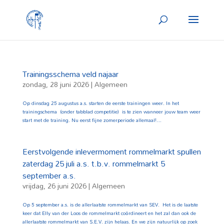
Trainingsschema veld najaar
zondag, 28 juni 2026
|
Algemeen
Op dinsdag 25 augustus a.s. starten de eerste trainingen weer. In het
trainingschema (onder tabblad competitie) is te zien wanneer jouw team weer
start met de training. Nu eerst fijne zomerperiode allemaal!...
Eerstvolgende inlevermoment rommelmarkt spullen
zaterdag 25 juli a.s. t.b.v. rommelmarkt 5
september a.s.
vrijdag, 26 juni 2026
|
Algemeen
Op 5 september a.s. is de allerlaatste rommelmarkt van SEV. Het is de laatste
keer dat Elly van der Loos de rommelmarkt coördineert en het zal dan ook de
allerlaatste rommelmarkt van S.E.V. zijn helaas. En we zijn natuurlijk op zoek