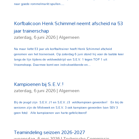
naar goede rommelmarkt spullen....
Korfbalicoon Henk Schimmel neemt afscheid na 53
jaar trainerschap
zaterdag, 6 juni 2026
|
Algemeen
Na maar liefst 53 jaar als korfbaltrainer heeft Henk Schimmel afscheid
genomen van het trainersvak. Op zaterdag 6 juni stond hij voor de laatste keer
langs de lijn tijdens de veldwedstrijd van S.E.V. 1 tegen TOP 1 uit
Vroomshoop. Daarmee komt een indrukwekkende en...
Kampioenen bij S.E.V.!
zaterdag, 6 juni 2026
|
Algemeen
Bij de jeugd zijn S.E.V. J1 en S.E.V. J3 veldkampioen geworden! En bij de
senioren zijn de Midweek en S.E.V. 3 ook kampioen geworden (van SEV 3
geen foto) Alle kampioenen van harte gefeliciteerd!
Teamindeling seizoen 2026-2027
woensdag, 6 mei 2026
|
Technische Commissie