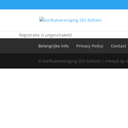
Registratie is uitgeschakeld.
Belangrijke info
Privacy Policy
Contact
© Korfbalvereniging SEV Zelhem | Inhoud op 