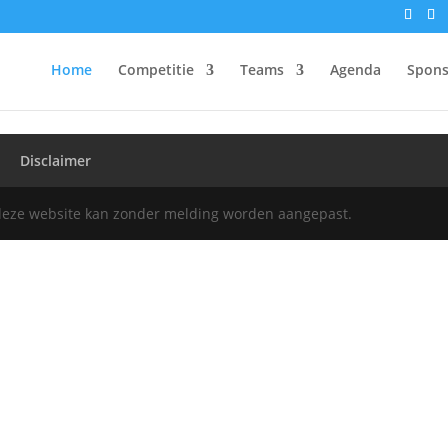
Home
Competitie
Teams
Agenda
Spons
Disclaimer
deze website kan zonder melding worden aangepast.