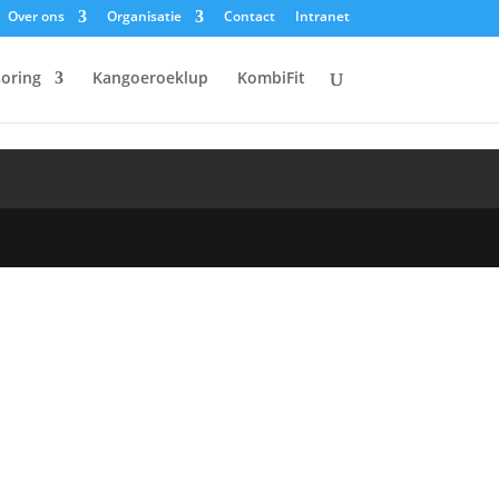
Over ons
Organisatie
Contact
Intranet
oring
Kangoeroeklup
KombiFit