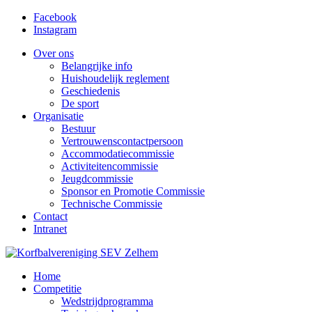
Facebook
Instagram
Over ons
Belangrijke info
Huishoudelijk reglement
Geschiedenis
De sport
Organisatie
Bestuur
Vertrouwenscontactpersoon
Accommodatiecommissie
Activiteitencommissie
Jeugdcommissie
Sponsor en Promotie Commissie
Technische Commissie
Contact
Intranet
Home
Competitie
Wedstrijdprogramma