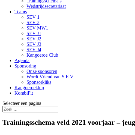
Trainingsschema’s
Wedstrijdsecretariaat
Teams
SEV 1
SEV 2
SEV MW1
SEV J1
SEV J2
SEV J3
SEV J4
Kangoeroe Club
Agenda
Sponsoring
Onze sponsoren
Wordt Vriend van S.E.V.
Sponsorkliks
Kangoeroeklup
KombiFit
Selecteer een pagina
Trainingsschema veld 2021 voorjaar – jeug