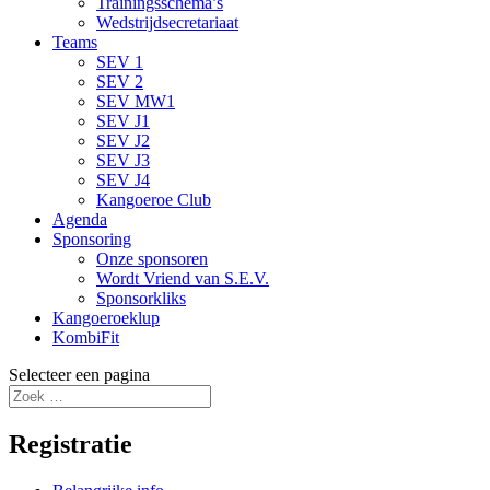
Trainingsschema’s
Wedstrijdsecretariaat
Teams
SEV 1
SEV 2
SEV MW1
SEV J1
SEV J2
SEV J3
SEV J4
Kangoeroe Club
Agenda
Sponsoring
Onze sponsoren
Wordt Vriend van S.E.V.
Sponsorkliks
Kangoeroeklup
KombiFit
Selecteer een pagina
Registratie