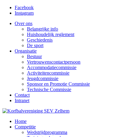
Facebook
Instagram
Over ons
Belangrijke info
Huishoudelijk reglement
Geschiedenis
De sport
Organisatie
Bestuur
Vertrouwenscontactpersoon
Accommodatiecommissie
Activiteitencommissie
Jeugdcommissie
Sponsor en Promotie Commissie
Technische Commissie
Contact
Intranet
Home
Competitie
Wedstrijdprogramma