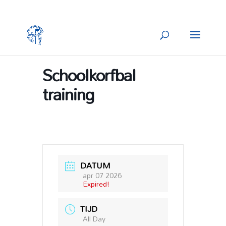
Schoolkorfbal
training
DATUM
apr 07 2026
Expired!
TIJD
All Day