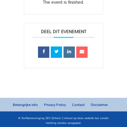
The event is finished.
DEEL DIT EVENEMENT
Belangrijke info
Privacy Policy
Contact
Disclaimer
© Korfbalvereniging SEV Zelhem | Inhoud op deze website kan zonder
melding worden aangepast.