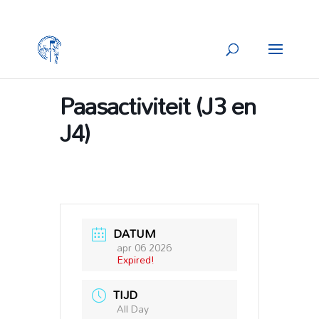
Paasactiviteit (J3 en
J4)
DATUM
apr 06 2026
Expired!
TIJD
All Day