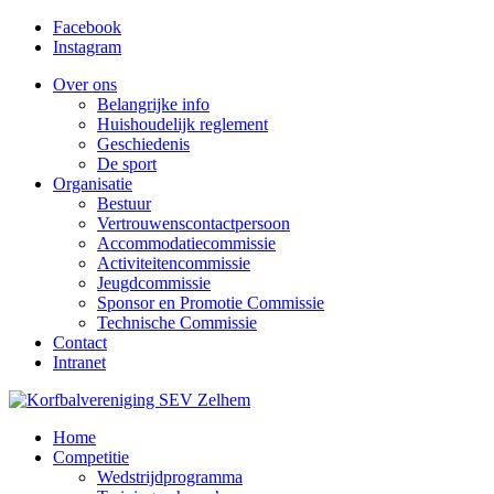
Facebook
Instagram
Over ons
Belangrijke info
Huishoudelijk reglement
Geschiedenis
De sport
Organisatie
Bestuur
Vertrouwenscontactpersoon
Accommodatiecommissie
Activiteitencommissie
Jeugdcommissie
Sponsor en Promotie Commissie
Technische Commissie
Contact
Intranet
Home
Competitie
Wedstrijdprogramma