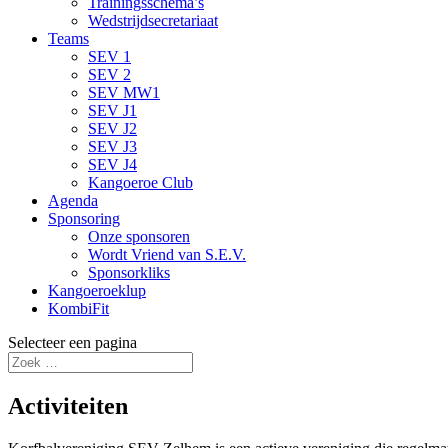
Trainingsschema’s
Wedstrijdsecretariaat
Teams
SEV 1
SEV 2
SEV MW1
SEV J1
SEV J2
SEV J3
SEV J4
Kangoeroe Club
Agenda
Sponsoring
Onze sponsoren
Wordt Vriend van S.E.V.
Sponsorkliks
Kangoeroeklup
KombiFit
Selecteer een pagina
Activiteiten